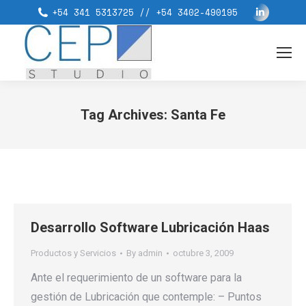
Linkedin
+54 341 5313725 // +54 3402-490195
page
opens
in
new
window
Tag Archives:
Santa Fe
You are here:
Desarrollo Software Lubricación Haas
Productos y Servicios
By
admin
octubre 3, 2009
Ante el requerimiento de un software para la
gestión de Lubricación que contemple: – Puntos