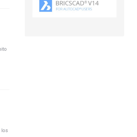
bito
 los