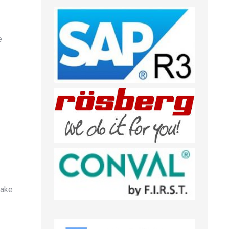
e
Make