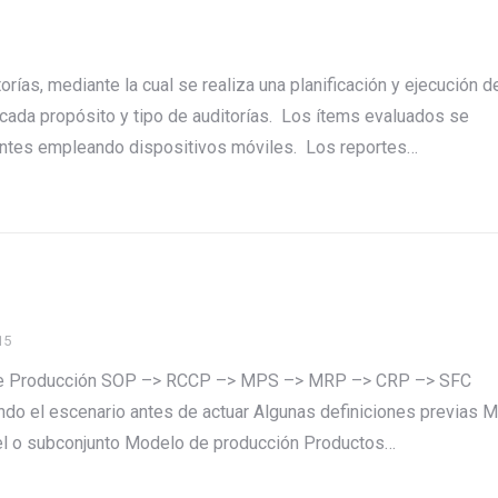
rías, mediante la cual se realiza una planificación y ejecución d
a cada propósito y tipo de auditorías. Los ítems evaluados se
antes empleando dispositivos móviles. Los reportes…
15
n de Producción SOP –> RCCP –> MPS –> MRP –> CRP –> SFC
ndo el escenario antes de actuar Algunas definiciones previas 
nel o subconjunto Modelo de producción Productos…