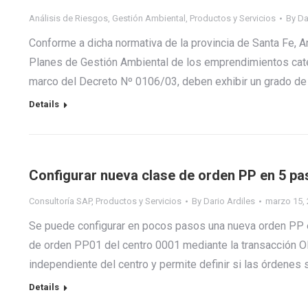
Análisis de Riesgos
,
Gestión Ambiental
,
Productos y Servicios
By
Da
Conforme a dicha normativa de la provincia de Santa Fe, A
Planes de Gestión Ambiental de los emprendimientos cate
marco del Decreto Nº 0106/03, deben exhibir un grado de 
Details
Configurar nueva clase de orden PP en 5 pa
Consultoría SAP
,
Productos y Servicios
By
Dario Ardiles
marzo 15,
Se puede configurar en pocos pasos una nueva orden PP en
de orden PP01 del centro 0001 mediante la transacción OP
independiente del centro y permite definir si las órdenes s
Details