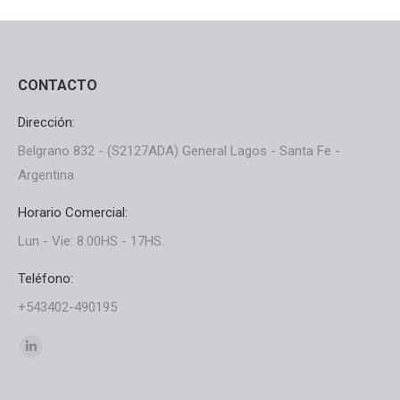
CONTACTO
Dirección:
Belgrano 832 - (S2127ADA) General Lagos - Santa Fe -
Argentina
Horario Comercial:
Lun - Vie: 8.00HS - 17HS.
Teléfono:
+543402-490195
Find us on:
Linkedin
page