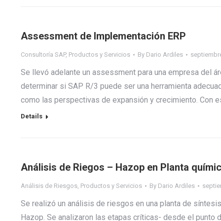
Assessment de Implementación ERP
Consultoría SAP
,
Productos y Servicios
By
Dario Ardiles
septiembre
Se llevó adelante un assessment para una empresa del áre
determinar si SAP R/3 puede ser una herramienta adecuada
como las perspectivas de expansión y crecimiento. Con e
Details
Análisis de Riegos – Hazop en Planta quími
Análisis de Riesgos
,
Productos y Servicios
By
Dario Ardiles
septie
Se realizó un análisis de riesgos en una planta de síntes
Hazop. Se analizaron las etapas críticas- desde el punto 