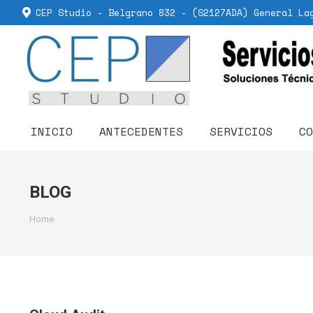
CEP Studio - Belgrano 832 - (S2127ADA) General La
INICIO
ANTECEDENTES
SERVICIOS
CO
BLOG
You are here:
Home