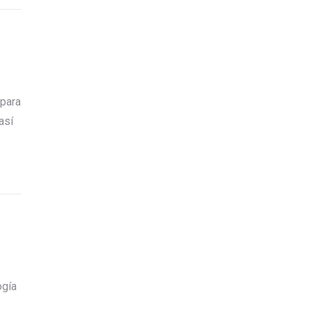
 para
así
ogía