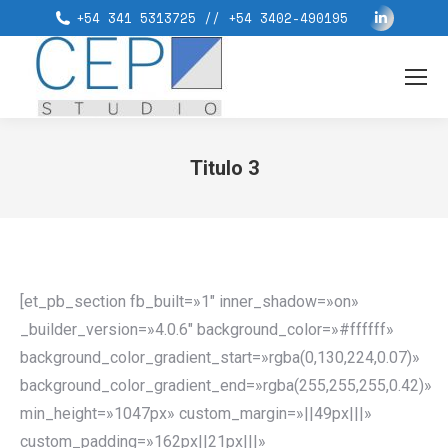
Linkedin
+54 341 5313725 // +54 3402-490195
page
opens
in
new
window
Titulo 3
You are here:
[et_pb_section fb_built=»1″ inner_shadow=»on»
_builder_version=»4.0.6″ background_color=»#ffffff»
background_color_gradient_start=»rgba(0,130,224,0.07)»
background_color_gradient_end=»rgba(255,255,255,0.42)»
min_height=»1047px» custom_margin=»||49px|||»
custom_padding=»162px||21px|||»