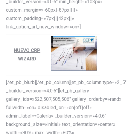
_builder_version=»4.0.6″ min_height=»103px»
custom_margin=»-60px|-87px||||»
custom_padding=»7px|||42px||»
link_option_url_new_window=»on»]
NUEVO CRP
WIZARD
[/et_pb_blurb][/et_pb_column][et_pb_column type=»2_5″
_builder_version=»4.0.6″][et_pb_gallery
gallery_ids=»522,507,505,506″ gallery_orderby=»rand»
fullwidth=»on» disabled_on=»on|off|off»
admin_label=»Galería» _builder_version=»4.0.6″
background_size=»initial» text_orientation=»center»
width=»80%» max_width=»80%»