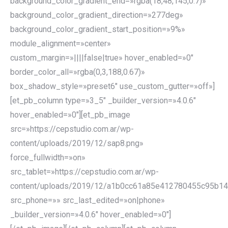
background_color_gradient_end=»rgba(18,48,145,0.7)»
background_color_gradient_direction=»277deg»
background_color_gradient_start_position=»9%»
module_alignment=»center»
custom_margin=»||||false|true» hover_enabled=»0″
border_color_all=»rgba(0,3,188,0.67)»
box_shadow_style=»preset6″ use_custom_gutter=»off»]
[et_pb_column type=»3_5″ _builder_version=»4.0.6″
hover_enabled=»0″][et_pb_image
src=»https://cepstudio.com.ar/wp-
content/uploads/2019/12/sap8.png»
force_fullwidth=»on»
src_tablet=»https://cepstudio.com.ar/wp-
content/uploads/2019/12/a1b0cc61a85e412780455c95b14
src_phone=»» src_last_edited=»on|phone»
_builder_version=»4.0.6″ hover_enabled=»0″]