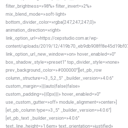
filter_brightness=»98%» filter_invert=»2%»
mix_blend_mode=»soft-light»
bottom_divider_color=»rgba(247,247,247,0)»
animation_direction=»right»
link_option_url=»https://cepstudio.com.ar/wp-
content/uploads/2019/12/419b70_eb9db908ff8e45d19bf0
link_option_url_new_window=»on» hover_enabled=»0″
box_shadow_style=»preset1″ top_divider_style=»none»
prev_background_color=»#000000″][et_pb_row
column_structure=»3_5,2_5″ _builder_version=»4.0.6″
custom_margin=»|||auto|false|false»
custom_padding=»||0px|||» hover_enabled=»0″
use_custom_gutter=»off» module_alignment=»center»]
[et_pb_column type=»3_5″ _builder_version=»4.0.6″]
[et_pb_text _builder_version=»4.0.6″
text_line_height=»1.6em» text_orientation=»justified»