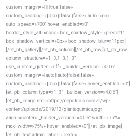
custom_margin=»||||true|false»
custom_padding=»||0px||false|false» auto=»on»
auto_speed=»700″ hover_enabled=»0″
border_style_all=»none» box_shadow_style=»preset1″
box_shadow_vertical=»0px» box_shadow_blur=»11px»]
[/et_pb_gallery][/et_pb_column][/et_pb_row][et_pb_row
column_structure=»1_3,1_3,1_3″
use_custom_gutter=»off» _builder_version=»4.0.6″
custom_margin=»|auto||auto|false|false»
custom_padding=»||0px||false|false» hover_enabled=»0″]
[et_pb_column type=»1_3″ _builder_version=»4.0.6″]
[et_pb_image src=»https://cepstudio.com.ar/wp-
content/uploads/2019/12/plantaquimica.jpg»
align=»center» _builder_version=»4.0.6″ width=»75%»
max_width=»75%» hover_enabled=»0″][/et_pb_image]
[et_pb_text admin_label=»Texto»