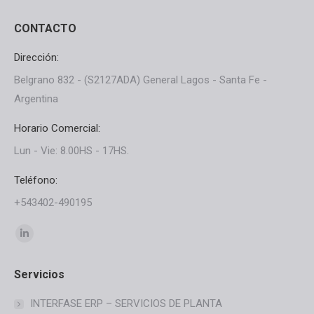
CONTACTO
Dirección:
Belgrano 832 - (S2127ADA) General Lagos - Santa Fe -
Argentina
Horario Comercial:
Lun - Vie: 8.00HS - 17HS.
Teléfono:
+543402-490195
Find us on:
Linkedin
page
Servicios
opens
in
INTERFASE ERP – SERVICIOS DE PLANTA