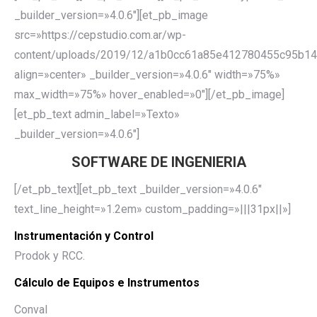
_builder_version=»4.0.6″][et_pb_image
src=»https://cepstudio.com.ar/wp-
content/uploads/2019/12/a1b0cc61a85e412780455c95b14
align=»center» _builder_version=»4.0.6″ width=»75%»
max_width=»75%» hover_enabled=»0″][/et_pb_image]
[et_pb_text admin_label=»Texto»
_builder_version=»4.0.6″]
SOFTWARE DE INGENIERIA
[/et_pb_text][et_pb_text _builder_version=»4.0.6″
text_line_height=»1.2em» custom_padding=»|||31px||»]
Instrumentación y Control
Prodok y RCC.
Cálculo de Equipos e Instrumentos
Conval