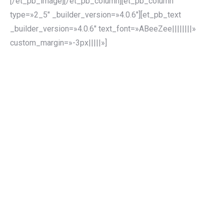
[/et_pb_image][/et_pb_column][et_pb_column
type=»2_5″ _builder_version=»4.0.6″][et_pb_text
_builder_version=»4.0.6″ text_font=»ABeeZee||||||||»
custom_margin=»-3px|||||»]
En el punto justo para proveer servicios
Existen servicios de ingeniería, enfocados en la planta
industrial.
También consultoría de gestión que no tiene relación con
los procesos productivos.
O especialistas de software sin vinculación con las
aplicaciones reales.
En CEP Studio buscamos el punto de confluencia en el
cual se podrá encontrar servicios de ingeniería con
soporte en software de aplicación y ERP de manera
integrada y con conocimiento en todas las áreas.