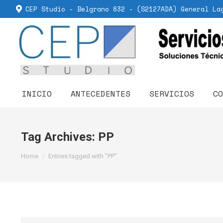
CEP Studio - Belgrano 832 - (S2127ADA) General La
INICIO
ANTECEDENTES
SERVICIOS
CO
Tag Archives:
PP
You are here:
Home
Entries tagged with "PP"