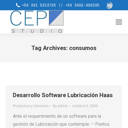
Linkedin
+54 341 5313725 // +54 3402-490195
page
opens
in
new
window
Tag Archives:
consumos
You are here:
Desarrollo Software Lubricación Haas
Productos y Servicios
By
admin
octubre 3, 2009
Ante el requerimiento de un software para la
gestión de Lubricación que contemple: – Puntos