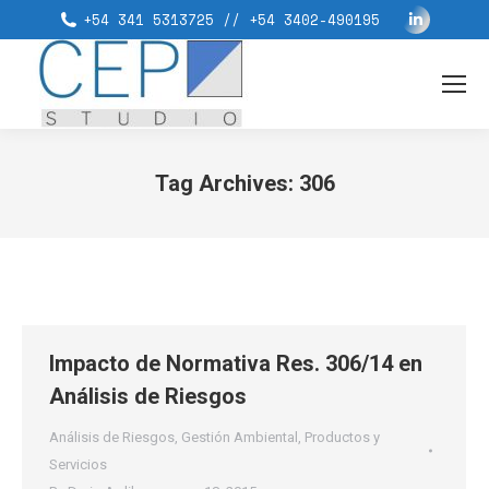
Linkedin
+54 341 5313725 // +54 3402-490195
page
opens
in
new
window
Tag Archives:
306
You are here:
Impacto de Normativa Res. 306/14 en
Análisis de Riesgos
Análisis de Riesgos
,
Gestión Ambiental
,
Productos y
Servicios