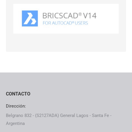
CONTACTO
Dirección:
Belgrano 832 - (S2127ADA) General Lagos - Santa Fe -
Argentina