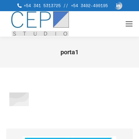
+54 341 5313725 // +54 3402-490195
porta1
You are here: